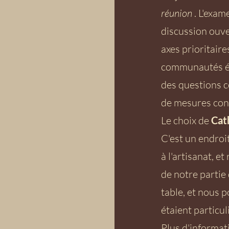
réunion
. L'exam
discussion ouver
axes prioritaire
communautés én
des questions 
de mesures con
Le choix de
Cat
C'est un endroit
à l'artisanat, e
de notre partie
table, et nous p
étaient particul
Plus d'informat