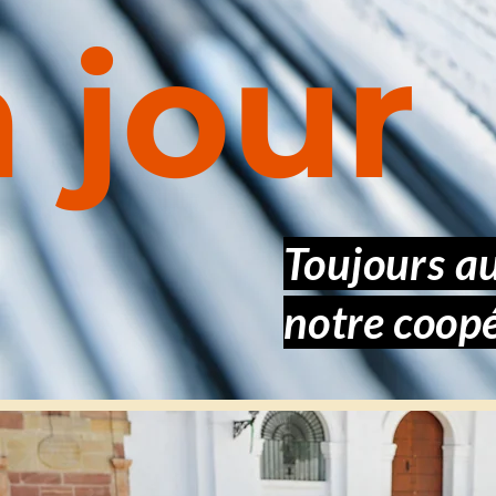
à jour
Toujours au
notre coopé