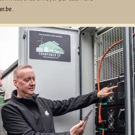
er.be
.