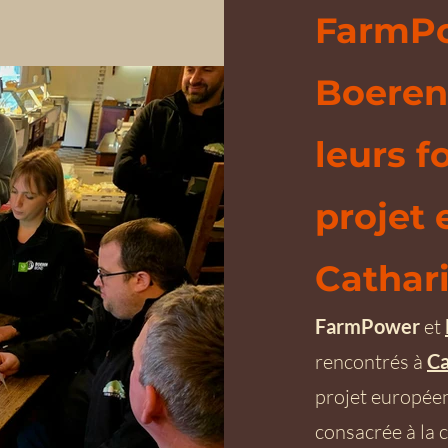
FarmPo
Boeren
leurs f
projet
Cathari
FarmPower
et
rencontrés à
Ca
projet europée
consacrée à la 