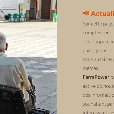
📢 Actual
Sur cette page
comptes rendus
développemen
partageons ce 
mais aussi les
mêmes.
FarmPower
p
active où nous
des informati
souhaitant pa
intéressants es