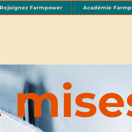
Rejoignez Farmpower
Académie Farm
t mise