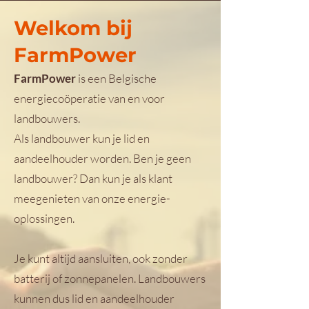
Welkom bij
FarmPower
FarmPower
is een Belgische
energiecoöperatie van en voor
landbouwers.
Als landbouwer kun je lid en
aandeelhouder worden. Ben je geen
landbouwer? Dan kun je als klant
meegenieten van onze energie-
oplossingen.
Je kunt altijd aansluiten, ook zonder
batterij of zonnepanelen. Landbouwers
kunnen dus lid en aandeelhouder