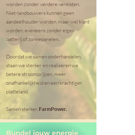
worden zonder verdere vereisten.
Niet-landbouwers kunnen geen
aandeelhouder worden, maar wel klant
worden, eveneens zonder eigen
batterij of zonnepanelen.
Doordat we samen onderhandelen,
staan we sterker en realiseren we
betere stroomprijzen, meer
onafhankelijkheid en een krachtiger
platteland.
Samen sterker.
FarmPower.
Bundel jouw energie