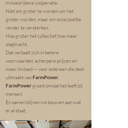
invloedrijkere coöperatie.
Niet om groter te worden om het
groter worden, maar om onze positie
verder te versterken.
Hoe groter het collectief, hoe meer
slagkracht.
Dat vertaalt zich in betere
voorwaarden, scherpere prijzen en
meer invloed — voor iedereen die deel
uitmaakt van
FarmPower
.
FarmPower
groeit omdat het leeft bij
mensen.
En samen blijven we bouwen aan wat
er al staat.