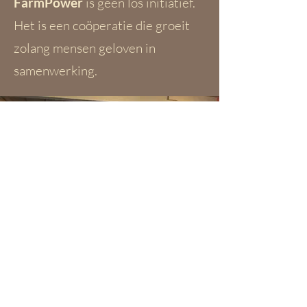
FarmPower
is geen los initiatief.
Het is een coöperatie die groeit
zolang mensen geloven in
samenwerking.