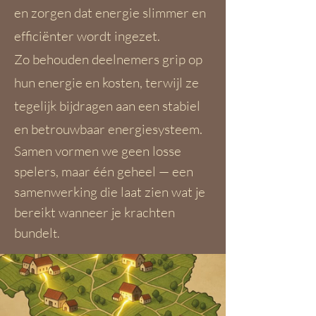
en zorgen dat energie slimmer en
efficiënter wordt ingezet.
Zo behouden deelnemers grip op
hun energie en kosten, terwijl ze
tegelijk bijdragen aan een stabiel
en betrouwbaar energiesysteem.
Samen vormen we geen losse
spelers, maar één geheel — een
samenwerking die laat zien wat je
bereikt wanneer je krachten
bundel
t.