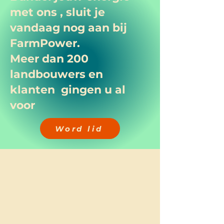
met ons , sluit je
vandaag nog aan bij
FarmPower.
Meer dan 200
landbouwers en
klanten gingen u al
voor
Word lid