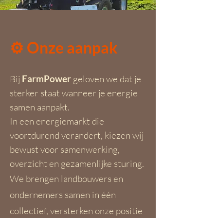
⚙️ Onze aanpak
Bij
FarmPower
geloven we dat je
sterker staat wanneer je energie
samen aanpakt.
In een energiemarkt die
voortdurend verandert, kiezen wij
bewust voor samenwerking,
overzicht en gezamenlijke sturing.
We brengen landbouwers en
ondernemers samen in één
collectief, versterken onze positie