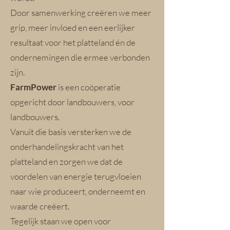
Door samenwerking creëren we meer
grip, meer invloed en een eerlijker
resultaat voor het platteland én de
ondernemingen die ermee verbonden
zijn.
FarmPower
is een coöperatie
opgericht door landbouwers, voor
landbouwers.
Vanuit die basis versterken we de
onderhandelingskracht van het
platteland en zorgen we dat de
voordelen van energie terugvloeien
naar wie produceert, onderneemt en
waarde creëert.
Tegelijk staan we open voor